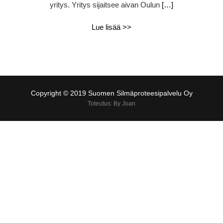
yritys. Yritys sijaitsee aivan Oulun
[…]
Lue lisää >>
Copyright © 2019 Suomen Silmäproteesipalvelu Oy
Toteutus: By Joan
Viimeisimmät kommentit
Arkistot